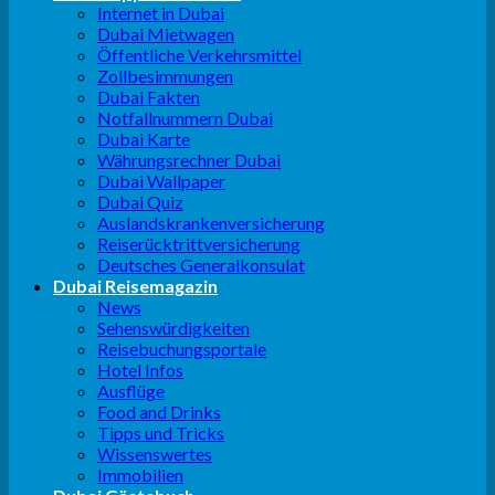
Internet in Dubai
Dubai Mietwagen
Öffentliche Verkehrsmittel
Zollbesimmungen
Dubai Fakten
Notfallnummern Dubai
Dubai Karte
Währungsrechner Dubai
Dubai Wallpaper
Dubai Quiz
Auslandskrankenversicherung
Reiserücktrittversicherung
Deutsches Generalkonsulat
Dubai Reisemagazin
News
Sehenswürdigkeiten
Reisebuchungsportale
Hotel Infos
Ausflüge
Food and Drinks
Tipps und Tricks
Wissenswertes
Immobilien