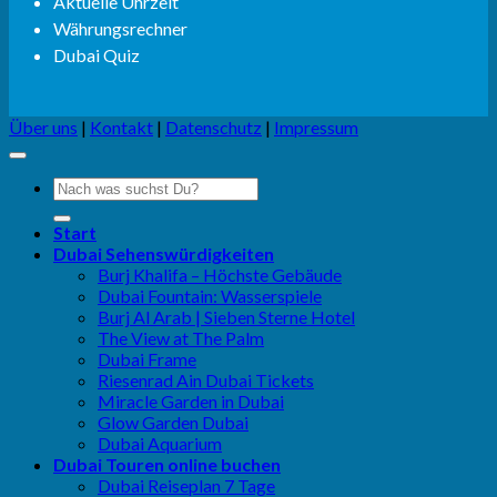
Aktuelle Uhrzeit
Währungsrechner
Dubai Quiz
Über uns
|
Kontakt
|
Datenschutz
|
Impressum
Start
Dubai Sehenswürdigkeiten
Burj Khalifa – Höchste Gebäude
Dubai Fountain: Wasserspiele
Burj Al Arab | Sieben Sterne Hotel
The View at The Palm
Dubai Frame
Riesenrad Ain Dubai Tickets
Miracle Garden in Dubai
Glow Garden Dubai
Dubai Aquarium
Dubai Touren online buchen
Dubai Reiseplan 7 Tage