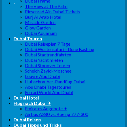
Dubai Frame
-
The View at The Palm
Riesenrad Ain Dubai Tickets
Burj Al Arab Hotel
Miracle Garden
Glow Garden
Dubai Aquarium
Dubai Touren
Dubai Reiseplan 7 Tage
Dubai Wüstensafari – Dune Bashing
Dubai Stadtrundfahrten
Dubai Yacht mieten
Dubai Stopover Touren
Scheich Zayid-Moschee
Louvre Abu Dhabi
Hubschrauber-Rundflug Dubai
Abu Dhabi Tagestouren
Ferrari World Abu Dhabi
Dubai Hotel
Flug nach Dubai ✈
Emirates Angebote ✈
Airbus A380 vs. Boeing 777-300
Dubai Reisen
Dubai Tipps und Tricks