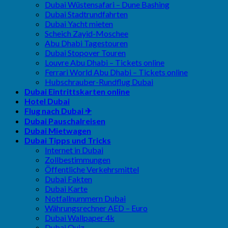
Dubai Wüstensafari – Dune Bashing
Dubai Stadtrundfahrten
Dubai Yacht mieten
Scheich Zayid-Moschee
Abu Dhabi Tagestouren
Dubai Stopover Touren
Louvre Abu Dhabi – Tickets online
Ferrari World Abu Dhabi – Tickets online
Hubschrauber-Rundflug Dubai
Dubai Eintrittskarten online
Hotel Dubai
Flug nach Dubai ✈
Dubai Pauschalreisen
Dubai Mietwagen
Dubai Tipps und Tricks
Internet in Dubai
Zollbestimmungen
Öffentliche Verkehrsmittel
Dubai Fakten
Dubai Karte
Notfallnummern Dubai
Währungsrechner AED – Euro
Dubai Wallpaper 4k
Dubai Quiz