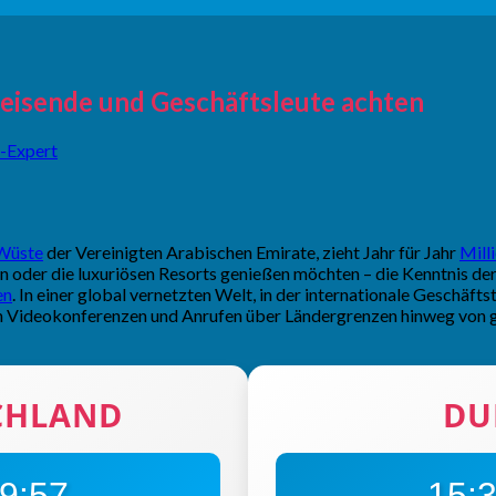
Reisende und Geschäftsleute achten
-Expert
Wüste
der Vereinigten Arabischen Emirate, zieht Jahr für Jahr
Mill
oder die luxuriösen Resorts genießen möchten – die Kenntnis der l
en
. In einer global vernetzten Welt, in der internationale Geschäft
n Videokonferenzen und Anrufen über Ländergrenzen hinweg von 
CHLAND
DU
9:58
15: