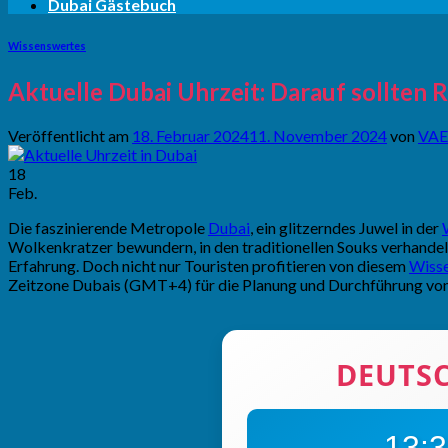
Dubai Gästebuch
Wissenswertes
Aktuelle Dubai Uhrzeit: Darauf sollten 
Veröffentlicht am
18. Februar 2024
11. November 2024
von
VAE
18
Feb.
Die faszinierende Metropole
Dubai
, ein glitzerndes Juwel in der
Wolkenkratzer bewundern, in den traditionellen Souks verhandeln 
Erfahrung. Doch nicht nur Touristen profitieren von diesem
Wiss
Zeitzone Dubais (GMT+4) für die Planung und Durchführung vo
DEUTS
13:3