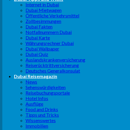
Internet in Dubai
Dubai Mietwagen
Öffentliche Verkehrsmittel
Zollbesimmungen
Dubai Fakten
Notfallnummern Dubai
Dubai Karte
Währungsrechner Dubai
Dubai Wallpaper
Dubai Quiz
Auslandskrankenversicherung
Reiserücktrittversicherung
Deutsches Generalkonsulat
Dubai Reisemagazin
News
Sehenswürdigkeiten
Reisebuchungsportale
Hotel Infos
Ausflüge
Food and Drinks
Tipps und Tricks
Wissenswertes
Immobilien