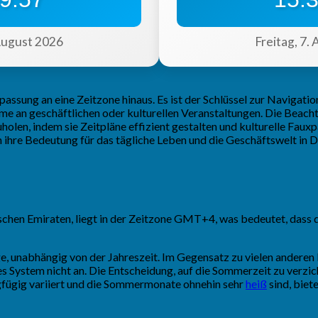
 August 2026
Freitag, 7.
passung an eine Zeitzone hinaus. Es ist der Schlüssel zur Navigati
hme an geschäftlichen oder kulturellen Veranstaltungen. Die Beach
olen, indem sie Zeitpläne effizient gestalten und kulturelle Fauxp
 ihre Bedeutung für das tägliche Leben und die Geschäftswelt in 
schen Emiraten, liegt in der Zeitzone GMT+4, was bedeutet, dass d
e, unabhängig von der Jahreszeit. Im Gegensatz zu vielen anderen
 System nicht an. Die Entscheidung, auf die Sommerzeit zu verzic
gfügig variiert und die Sommermonate ohnehin sehr
heiß
sind, biet