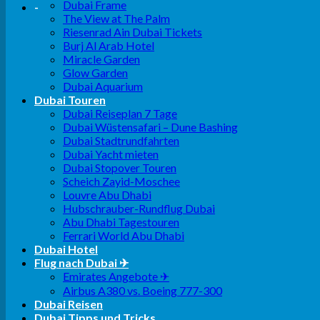
Dubai Frame
-
The View at The Palm
Riesenrad Ain Dubai Tickets
Burj Al Arab Hotel
Miracle Garden
Glow Garden
Dubai Aquarium
Dubai Touren
Dubai Reiseplan 7 Tage
Dubai Wüstensafari – Dune Bashing
Dubai Stadtrundfahrten
Dubai Yacht mieten
Dubai Stopover Touren
Scheich Zayid-Moschee
Louvre Abu Dhabi
Hubschrauber-Rundflug Dubai
Abu Dhabi Tagestouren
Ferrari World Abu Dhabi
Dubai Hotel
Flug nach Dubai ✈
Emirates Angebote ✈
Airbus A380 vs. Boeing 777-300
Dubai Reisen
Dubai Tipps und Tricks