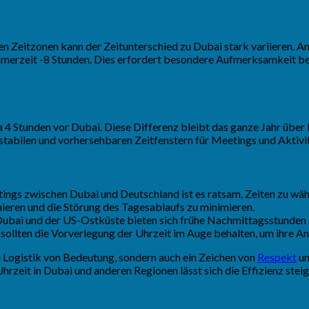
 Zeitzonen kann der Zeitunterschied zu Dubai stark variieren. An
erzeit -8 Stunden. Dies erfordert besondere Aufmerksamkeit bei d
 4 Stunden vor Dubai. Diese Differenz bleibt das ganze Jahr über
 stabilen und vorhersehbaren Zeitfenstern für Meetings und Aktivi
ngs zwischen Dubai und Deutschland ist es ratsam, Zeiten zu wähle
ieren und die Störung des Tagesablaufs zu minimieren.
ubai und der US-Ostküste bieten sich frühe Nachmittagsstunden i
, sollten die Vorverlegung der Uhrzeit im Auge behalten, um ihre A
ie Logistik von Bedeutung, sondern auch ein Zeichen von
Respekt
un
Uhrzeit in Dubai und anderen Regionen lässt sich die Effizienz ste