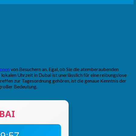
ionen
von Besuchern an. Egal, ob Sie die atemberaubenden
okalen Uhrzeit in Dubai ist unerlässlich für eine reibungslose
streffen zur Tagesordnung gehören, ist die genaue Kenntnis der
großer Bedeutung.
BAI
39:58