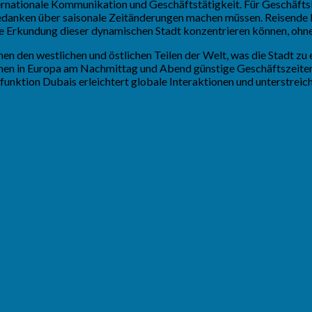
ernationale Kommunikation und Geschäftstätigkeit. Für Geschäftsl
Gedanken über saisonale Zeitänderungen machen müssen. Reisende kön
f die Erkundung dieser dynamischen Stadt konzentrieren können, o
n den westlichen und östlichen Teilen der Welt, was die Stadt zu
n in Europa am Nachmittag und Abend günstige Geschäftszeiten bie
nktion Dubais erleichtert globale Interaktionen und unterstreicht