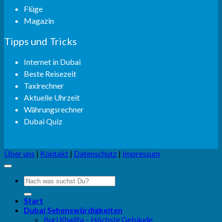
Flüge
Magazin
Tipps und Tricks
Internet in Dubai
Beste Reisezeit
Taxirechner
Aktuelle Uhrzeit
Währungsrechner
Dubai Quiz
Über uns
|
Kontakt
|
Datenschutz
|
Impressum
Start
Dubai Sehenswürdigkeiten
Burj Khalifa – Höchste Gebäude