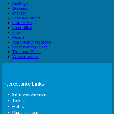
Ausflüge
Business
englisch
Food and Drinks
Hotel Infos
Immobilien
News
People
Reisebuchungsportale
Sehenswürdigkeiten
Tipps und Tricks
Wissenswertes
Interessante Links
Sehenswürdigkeiten
Tickets
Hotels
Pauschalreisen