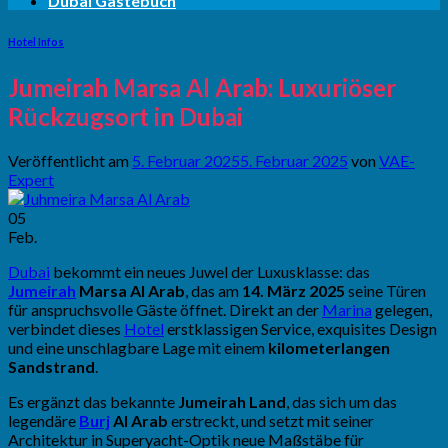
Dubai Gästebuch
Hotel Infos
Jumeirah Marsa Al Arab: Luxuriöser
Rückzugsort in Dubai
Veröffentlicht am
5. Februar 2025
5. Februar 2025
von
VAE-
Expert
05
Feb.
Dubai
bekommt ein neues Juwel der Luxusklasse: das
Jumeirah
Marsa Al Arab
, das am
14. März 2025
seine Türen
für anspruchsvolle Gäste öffnet. Direkt an der
Marina
gelegen,
verbindet dieses
Hotel
erstklassigen Service, exquisites Design
und eine unschlagbare Lage mit einem
kilometerlangen
Sandstrand
.
Es ergänzt das bekannte
Jumeirah Land
, das sich um das
legendäre
Burj
Al Arab
erstreckt, und setzt mit seiner
Architektur in Superyacht-Optik neue Maßstäbe für