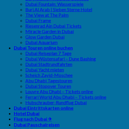
Dubai Fountain: Wasserspiele
Burj Al Arab | Sieben Sterne Hotel
The View at The Palm
Dubai Frame
Riesenrad Ain Dubai Tickets
Miracle Garden in Dubai
Glow Garden Dubai
Dubai Aquarium
Dubai Touren online buchen
Dubai Reiseplan 7 Tage
Dubai Wüstensafari – Dune Bashing
Dubai Stadtrundfahrten
Dubai Yacht mieten
Scheich Zayid-Moschee
Abu Dhabi Tagestouren
Dubai Stopover Touren
Louvre Abu Dhabi – Tickets online
Ferrari World Abu Dhabi – Tickets online
Hubschrauber-Rundflug Dubai
Dubai Eintrittskarten online
Hotel Dubai
Flug nach Dubai ✈
Dubai Pauschalreisen