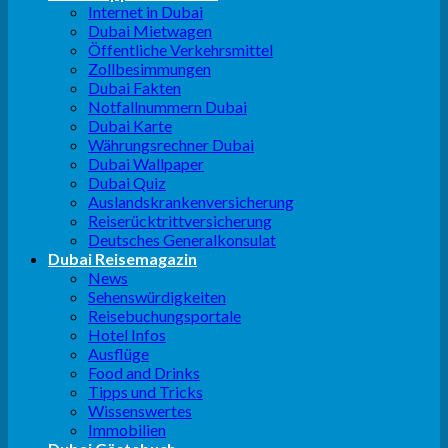
Internet in Dubai
Dubai Mietwagen
Öffentliche Verkehrsmittel
Zollbesimmungen
Dubai Fakten
Notfallnummern Dubai
Dubai Karte
Währungsrechner Dubai
Dubai Wallpaper
Dubai Quiz
Auslandskrankenversicherung
Reiserücktrittversicherung
Deutsches Generalkonsulat
Dubai Reisemagazin
News
Sehenswürdigkeiten
Reisebuchungsportale
Hotel Infos
Ausflüge
Food and Drinks
Tipps und Tricks
Wissenswertes
Immobilien