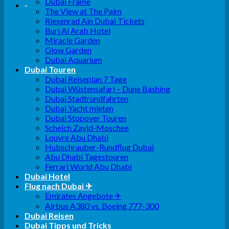
Dubai Frame
-
The View at The Palm
Riesenrad Ain Dubai Tickets
Burj Al Arab Hotel
Miracle Garden
Glow Garden
Dubai Aquarium
Dubai Touren
Dubai Reiseplan 7 Tage
Dubai Wüstensafari – Dune Bashing
Dubai Stadtrundfahrten
Dubai Yacht mieten
Dubai Stopover Touren
Scheich Zayid-Moschee
Louvre Abu Dhabi
Hubschrauber-Rundflug Dubai
Abu Dhabi Tagestouren
Ferrari World Abu Dhabi
Dubai Hotel
Flug nach Dubai ✈
Emirates Angebote ✈
Airbus A380 vs. Boeing 777-300
Dubai Reisen
Dubai Tipps und Tricks