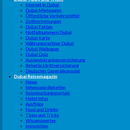
Internet in Dubai
Dubai Mietwagen
Öffentliche Verkehrsmittel
Zollbesimmungen
Dubai Fakten
Notfallnummern Dubai
Dubai Karte
Währungsrechner Dubai
Dubai Wallpaper
Dubai Quiz
Auslandskrankenversicherung
Reiserücktrittversicherung
Deutsches Generalkonsulat
Dubai Reisemagazin
News
Sehenswürdigkeiten
Reisebuchungsportale
Hotel Infos
Ausflüge
Food and Drinks
Tipps und Tricks
Wissenswertes
Immobilien