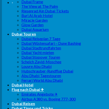
Dubai Frame
-
The View at The Palm
Riesenrad Ain Dubai Tickets
Burj Al Arab Hotel
Miracle Garden
Glow Garden
Dubai Aquarium
Dubai Touren
Dubai Reiseplan 7 Tage
Dubai Wüstensafari – Dune Bashing
Dubai Stadtrundfahrten
Dubai Yacht mieten
Dubai Stopover Touren
Scheich Zayid-Moschee
Louvre Abu Dhabi
Hubschrauber-Rundflug Dubai
Abu Dhabi Tagestouren
Ferrari World Abu Dhabi
Dubai Hotel
Flug nach Dubai ✈
Emirates Angebote ✈
Airbus A380 vs. Boeing 777-300
Dubai Reisen
Dubai Tipps und Tricks