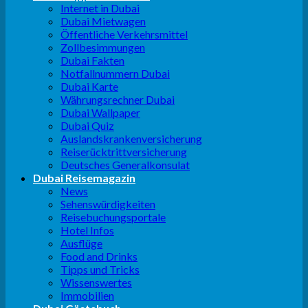
Internet in Dubai
Dubai Mietwagen
Öffentliche Verkehrsmittel
Zollbesimmungen
Dubai Fakten
Notfallnummern Dubai
Dubai Karte
Währungsrechner Dubai
Dubai Wallpaper
Dubai Quiz
Auslandskrankenversicherung
Reiserücktrittversicherung
Deutsches Generalkonsulat
Dubai Reisemagazin
News
Sehenswürdigkeiten
Reisebuchungsportale
Hotel Infos
Ausflüge
Food and Drinks
Tipps und Tricks
Wissenswertes
Immobilien