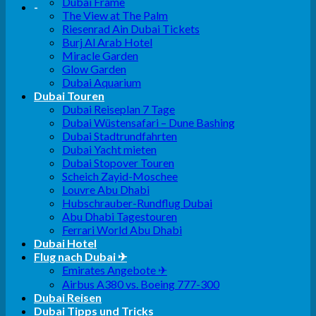
Dubai Frame
-
The View at The Palm
Riesenrad Ain Dubai Tickets
Burj Al Arab Hotel
Miracle Garden
Glow Garden
Dubai Aquarium
Dubai Touren
Dubai Reiseplan 7 Tage
Dubai Wüstensafari – Dune Bashing
Dubai Stadtrundfahrten
Dubai Yacht mieten
Dubai Stopover Touren
Scheich Zayid-Moschee
Louvre Abu Dhabi
Hubschrauber-Rundflug Dubai
Abu Dhabi Tagestouren
Ferrari World Abu Dhabi
Dubai Hotel
Flug nach Dubai ✈
Emirates Angebote ✈
Airbus A380 vs. Boeing 777-300
Dubai Reisen
Dubai Tipps und Tricks