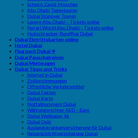
Scheich Zayid-Moschee
Abu Dhabi Tagestouren
Dubai Stopover Touren
Louvre Abu Dhabi – Tickets online
Ferrari World Abu Dhabi – Tickets online
Hubschrauber-Rundflug Dubai
Dubai Eintrittskarten online
Hotel Dubai
Flug nach Dubai ✈
Dubai Pauschalreisen
Dubai Mietwagen
Dubai Tipps und Tricks
Internet in Dubai
Zollbestimmungen
Öffentliche Verkehrsmittel
Dubai Fakten
Dubai Karte
Notfallnummern Dubai
Währungsrechner AED – Euro
Dubai Wallpaper 4k
Dubai Quiz
Auslandskrankenversicherung für Dubai
Reiserücktrittversicherung Dubai