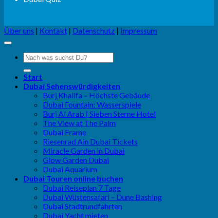
Über uns
|
Kontakt
|
Datenschutz
|
Impressum
Start
Dubai Sehenswürdigkeiten
Burj Khalifa – Höchste Gebäude
Dubai Fountain: Wasserspiele
Burj Al Arab | Sieben Sterne Hotel
The View at The Palm
Dubai Frame
Riesenrad Ain Dubai Tickets
Miracle Garden in Dubai
Glow Garden Dubai
Dubai Aquarium
Dubai Touren online buchen
Dubai Reiseplan 7 Tage
Dubai Wüstensafari – Dune Bashing
Dubai Stadtrundfahrten
Dubai Yacht mieten