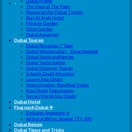
Dubai Frame
-
The View at The Palm
Riesenrad Ain Dubai Tickets
Burj Al Arab Hotel
Miracle Garden
Glow Garden
Dubai Aquarium
Dubai Touren
Dubai Reiseplan 7 Tage
Dubai Wüstensafari – Dune Bashing
Dubai Stadtrundfahrten
Dubai Yacht mieten
Dubai Stopover Touren
Scheich Zayid-Moschee
Louvre Abu Dhabi
Hubschrauber-Rundflug Dubai
Abu Dhabi Tagestouren
Ferrari World Abu Dhabi
Dubai Hotel
Flug nach Dubai ✈
Emirates Angebote ✈
Airbus A380 vs. Boeing 777-300
Dubai Reisen
Dubai Tipps und Tricks