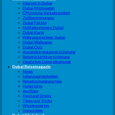
Internet in Dubai
Dubai Mietwagen
Öffentliche Verkehrsmittel
Zollbesimmungen
Dubai Fakten
Notfallnummern Dubai
Dubai Karte
Währungsrechner Dubai
Dubai Wallpaper
Dubai Quiz
Auslandskrankenversicherung
Reiserücktrittversicherung
Deutsches Generalkonsulat
Dubai Reisemagazin
News
Sehenswürdigkeiten
Reisebuchungsportale
Hotel Infos
Ausflüge
Food and Drinks
Tipps und Tricks
Wissenswertes
Immobilien