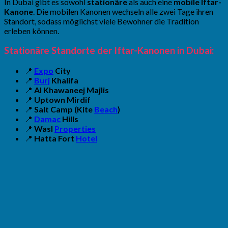
In Dubai gibt es sowohl
stationäre
als auch eine
mobile Iftar-
Kanone
. Die mobilen Kanonen wechseln alle zwei Tage ihren
Standort, sodass möglichst viele Bewohner die Tradition
erleben können.
Stationäre Standorte der Iftar-Kanonen in Dubai:
📍
Expo
City
📍
Burj
Khalifa
📍
Al Khawaneej Majlis
📍
Uptown Mirdif
📍
Salt Camp (Kite
Beach
)
📍
Damac
Hills
📍
Wasl
Properties
📍
Hatta Fort
Hotel