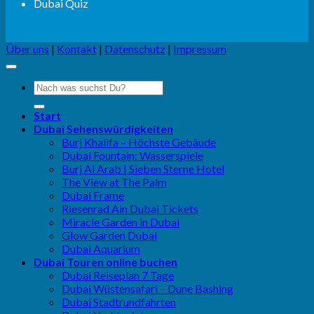
Dubai Quiz
Über uns
|
Kontakt
|
Datenschutz
|
Impressum
Start
Dubai Sehenswürdigkeiten
Burj Khalifa – Höchste Gebäude
Dubai Fountain: Wasserspiele
Burj Al Arab | Sieben Sterne Hotel
The View at The Palm
Dubai Frame
Riesenrad Ain Dubai Tickets
Miracle Garden in Dubai
Glow Garden Dubai
Dubai Aquarium
Dubai Touren online buchen
Dubai Reiseplan 7 Tage
Dubai Wüstensafari – Dune Bashing
Dubai Stadtrundfahrten