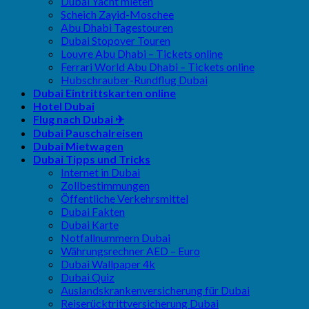
Dubai Yacht mieten
Scheich Zayid-Moschee
Abu Dhabi Tagestouren
Dubai Stopover Touren
Louvre Abu Dhabi – Tickets online
Ferrari World Abu Dhabi – Tickets online
Hubschrauber-Rundflug Dubai
Dubai Eintrittskarten online
Hotel Dubai
Flug nach Dubai ✈
Dubai Pauschalreisen
Dubai Mietwagen
Dubai Tipps und Tricks
Internet in Dubai
Zollbestimmungen
Öffentliche Verkehrsmittel
Dubai Fakten
Dubai Karte
Notfallnummern Dubai
Währungsrechner AED – Euro
Dubai Wallpaper 4k
Dubai Quiz
Auslandskrankenversicherung für Dubai
Reiserücktrittversicherung Dubai